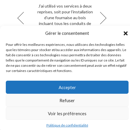
Au quotidien: Excellente
Votre savoir faire et votre coté
J’ai utilisé vos services à deux
gestion de travaux
reprises, soit pour l’installation
humain nous ont été d'un
Vision: Respect de sa
grand réconfort lors de la
d’une fournaise au bois
clientèle
construction de notre maison.
incluant tous les conduits de
Priorité: Service après vente
ventilation et plus tard, pour
On peut compter sur vous
Gérer le consentement
pour un travail de qualité et un
l’achat et l’installation d’un
LES ENTREPRISES DENYS
climatisateur/thermo-pompe
service attentionné!
HAMEL INC.
Pour offrir les meilleures expériences, nous utilisons des technologies telles
central. Les mots qui me
que les témoins pour stocker et/ou accéder aux informations des appareils. Le
reviennent à l’esprit sont : «
fait de consentir à ces technologies nous permettra de traiter des données
compétence et honnêteté»
telles que le comportement de navigation ou les ID uniques sur ce site. Le fait
J’en garde un excellent
de ne pas consentir ou de retirer son consentement peut avoir un effet négatif
souvenir.
sur certaines caractéristiques et fonctions.
Pierre Chagnon, Lotbinière
Accepter
Politique de confidentialité
Refuser
© 2017 CCChabot | Tous droits réservés
Voir les préférences
Politique de confidentialité